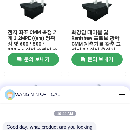
우리 에 관한 것
전자 좌표 CMM 측정 기
화강암 테이블 및
공장 투어
계 2.2MPE ((um) 정확
Renishaw 프로브 광학
성 및 600 * 500 *
CMM 계측기를 갖춘 고
400mm 작업 스케일 스
정밀 3D 정밀 측정기
품질 관리
테인리스 스틸 및 그라
문의 보내기
문의 보내기
나이트
저희와 연락
뉴스
WANG MIN OPTICAL
사건
10:44 AM
CNC 비전 길이 측정기
Good day, what product are you looking 