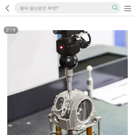
2
/
6