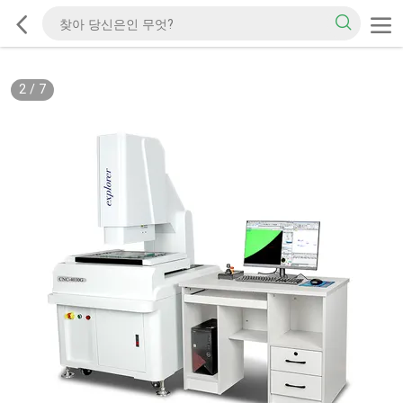
2
/
7