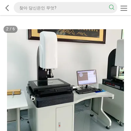
2
/
6