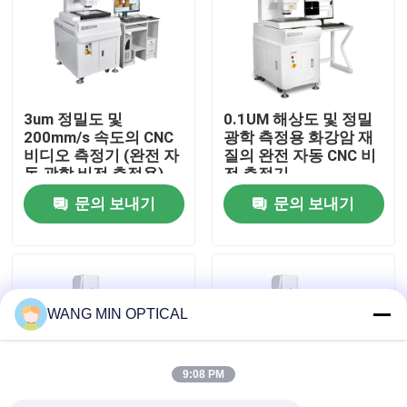
우리 에 관한 것
공장 투어
3um 정밀도 및
0.1UM 해상도 및 정밀
200mm/s 속도의 CNC
광학 측정용 화강암 재
비디오 측정기 (완전 자
질의 완전 자동 CNC 비
품질 관리
동 광학 비전 측정용)
전 측정기
문의 보내기
문의 보내기
저희와 연락
뉴스
WANG MIN OPTICAL
사건
9:08 PM
CNC 비전 길이 측정기