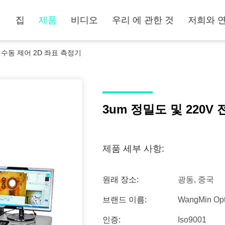
집
제품
비디오
우리 에 관한 것
저희와 
원 수동 제어 2D 좌표 측정기
3um 정밀도 및 220V
제품 세부 사항:
원래 장소:
광동, 중국
브랜드 이름:
WangMin Opt
인증:
Iso9001