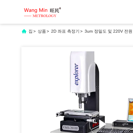
집
>
상품
>
2D 좌표 측정기
>
3um 정밀도 및 220V 전