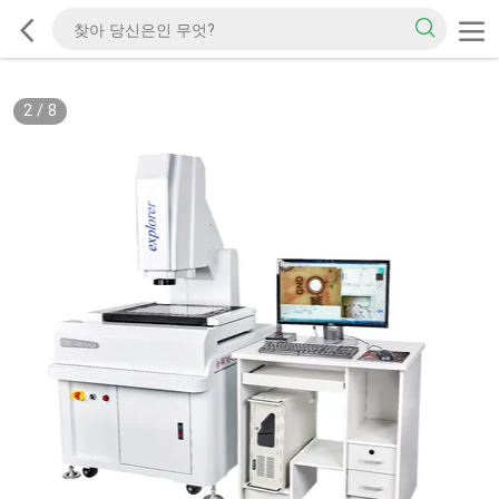
2
/
8