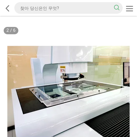
2
/
6