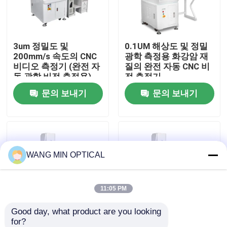
우리 에 관한 것
3um 정밀도 및
0.1UM 해상도 및 정밀
200mm/s 속도의 CNC
광학 측정용 화강암 재
공장 투어
비디오 측정기 (완전 자
질의 완전 자동 CNC 비
동 광학 비전 측정용)
전 측정기
문의 보내기
문의 보내기
품질 관리
저희와 연락
WANG MIN OPTICAL
뉴스
사건
11:05 PM
Good day, what product are you looking 
CNC 비전 길이 측정기
for?
0.1um 해상도 및 정밀
0.1um 해상도의 고정밀