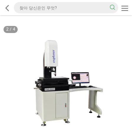
2
/
4