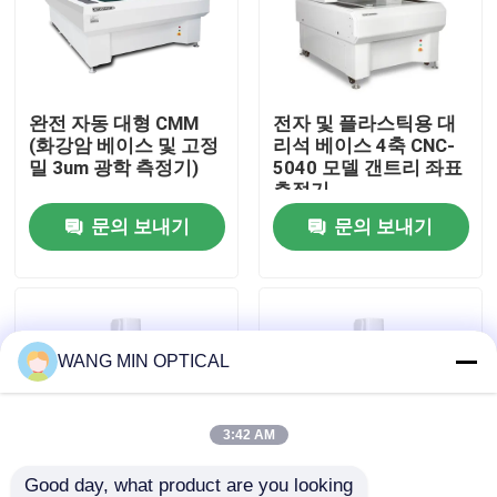
우리 에 관한 것
완전 자동 대형 CMM
전자 및 플라스틱용 대
공장 투어
(화강암 베이스 및 고정
리석 베이스 4축 CNC-
밀 3um 광학 측정기)
5040 모델 갠트리 좌표
측정기
품질 관리
문의 보내기
문의 보내기
저희와 연락
뉴스
WANG MIN OPTICAL
사건
3:42 AM
CNC 비전 길이 측정기
Good day, what product are you looking 