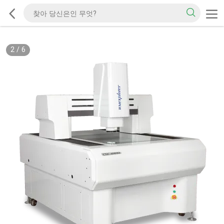
2
/
6