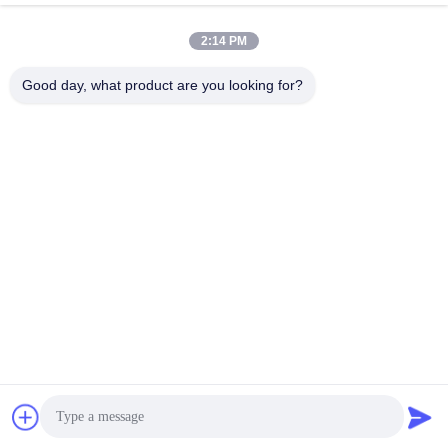
March 10, 2026
December 26, 2025
2:14 PM
Good day, what product are you looking for?
03:35
00:18
회사소개
p 25. 한 클릭 탐지 WM-3D /p에 의해
CNC 비전 측정 기계에 대한 빠른 플래
다른 화면
시 측정 촬영 장치
CNC 비전 길이 측정기
June 29, 2026
October 23, 2025
00:17
00:17
2d 고정밀 및 쉬운 조작 측정 치수 기계
VMS-3020F 저비용 옵션 구성 cnc 장
측정 기계 광학 기기
비 광학 기계
다른 화면
다른 화면
July 26, 2023
July 26, 2023