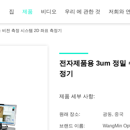
집
제품
비디오
우리 에 관한 것
저희와 
 비전 측정 시스템 2D 좌표 측정기
전자제품용 3um 정밀 
정기
제품 세부 사항:
원래 장소:
광동, 중국
브랜드 이름:
WangMin Opt