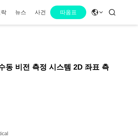
연락
뉴스
사건
따옴표
수동 비전 측정 시스템 2D 좌표 측
ical