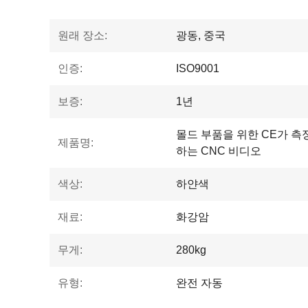
원래 장소:
광동, 중국
인증:
ISO9001
보증:
1년
몰드 부품을 위한 CE가 측
제품명:
하는 CNC 비디오
색상:
하얀색
재료:
화강암
무게:
280kg
유형:
완전 자동