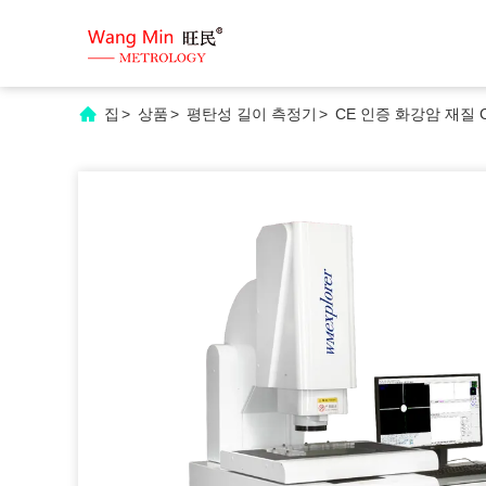
집
>
상품
>
평탄성 길이 측정기
>
CE 인증 화강암 재질