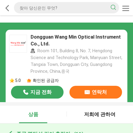
Dongguan Wang Min Optical Instrument
Co., Ltd.
Room 101, Building 8, No. 7, Hengdong
Science and Technology Park, Manyuan Street,
Tangxia Town, Dongguan City, Guangdong
Province, China,중국
5.0
확인된 공급자
지금 전화
연락처
상품
저희에 관하여